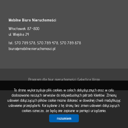
Ryne
Mobilne Biuro Nieruchomości
Włocławek 87-800
wtórn
ul. Wiejska 24
tel.: 570 789 578, 570 789 478, 570 789 878
biuro@mobilne.nieruchomosci.pl
Ryne
pierw
Program dla biur nieruchomości
Galactica Virgo
Ta strona wykorzystuje pliki cookies w celach statystycznych oraz w celu
Hom
dostosowania naszych serwisów do indywidualnych potrzeb klientów. Zmiany
ustawień dotyczących plików cookie można dokonać w dowolnej chwili modyfikując
ustawienia przeglądarki. Korzystanie z tej strony bez zmian ustawień dotyczących
cookies oznacza, że będą one zapisane w pamięci urządzenia.
Stagin
rozumiem